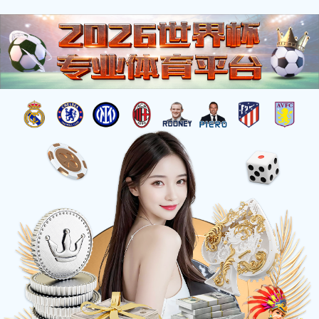
立即注册
kaiyun·开云(中国)官方网站
带您畅享全球体育盛事
专业平台，数据精准，
高清直播
覆盖热门体育项
目。
聚焦足球、篮球、电竞等赛事，
每日内容实时更
新
。
极速访问
下载APP